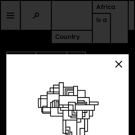
Africa
Is a
Country
6.12.2024
POLITICS
COTE D'IVOIRE