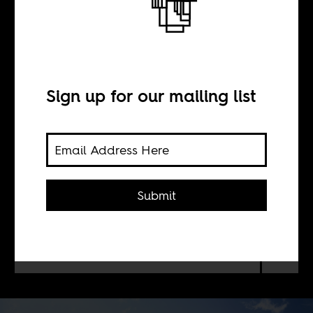
Le droit d’être
différent
Sign up for our mailing list
BY
Aude Konan
Submit
La Côte d’Ivoire peut-elle devenir un
havre de paix pour les communautés
LGBTQI+ en Afrique de l’Ouest?