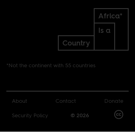
Africa*
Is a
Country
*Not the continent with 55 countries
About
Contact
Donate
Security Policy
© 2026