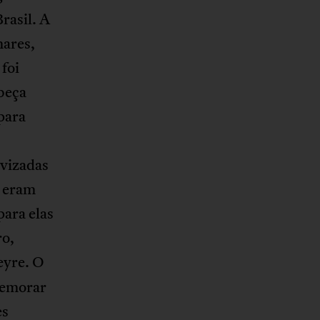
rasil. A
mares,
 foi
beça
para
vizadas
e eram
para elas
ro,
eyre. O
omemorar
es