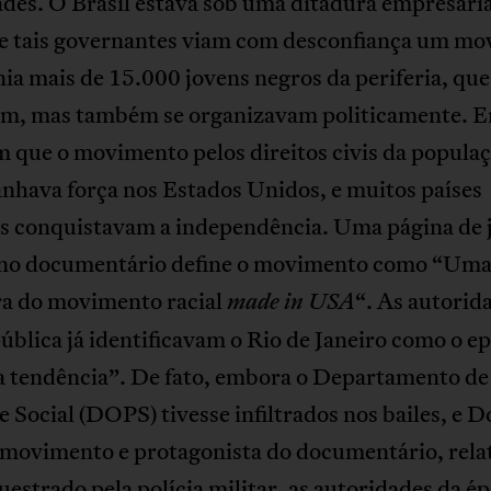
des. O Brasil estava sob uma ditadura empresaria
, e tais governantes viam com desconfiança um m
ia mais de 15.000 jovens negros da periferia, que
m, mas também se organizavam politicamente. E
 que o movimento pelos direitos civis da popula
nhava força nos Estados Unidos, e muitos países
os conquistavam a independência. Uma página de 
 no documentário define o movimento como “Uma
ira do movimento racial
“. As autorid
made in USA
blica já identificavam o Rio de Janeiro como o e
a tendência”. De fato, embora o Departamento d
 e Social (DOPS) tivesse infiltrados nos bailes, e 
 movimento e protagonista do documentário, relat
uestrado pela polícia militar, as autoridades da é