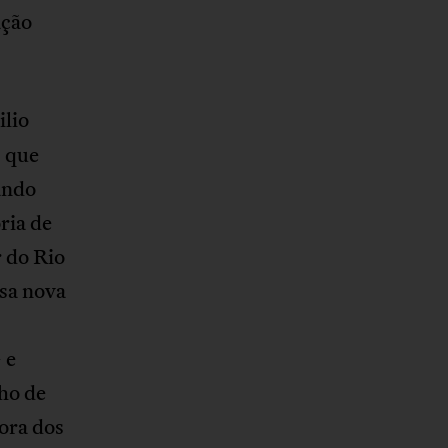
ação
ilio
, que
ando
ria de
 do Rio
ssa nova
 e
ho de
ora dos