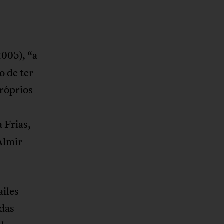
e
2005), “a
o de ter
próprios
a Frias,
Almir
ailes
 das