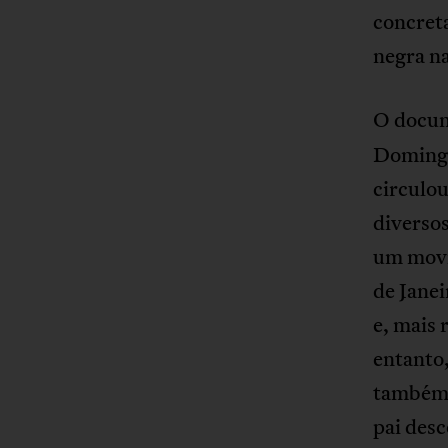
concret
negra na
O docu
Domingos
circulou
diversos
um movi
de Janei
e, mais 
entanto,
também 
pai des