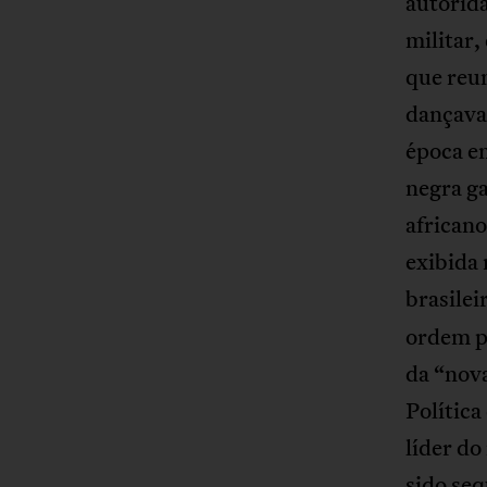
autorida
militar
que reun
dançava
época em
negra ga
african
exibida
brasile
ordem pú
da “nov
Política
líder do
sido seq