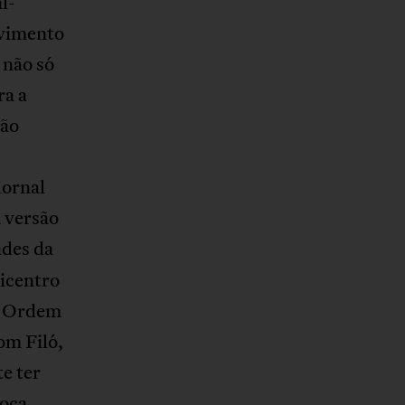
l-
ovimento
 não só
ra a
ção
jornal
 versão
ades da
picentro
e Ordem
Dom Filó,
e ter
poca