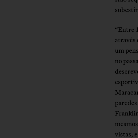
subesti
“Entre 
através
um pensa
no passa
descreve
esportiv
Maracan
paredes
Franklin
mesmos g
vistas, 