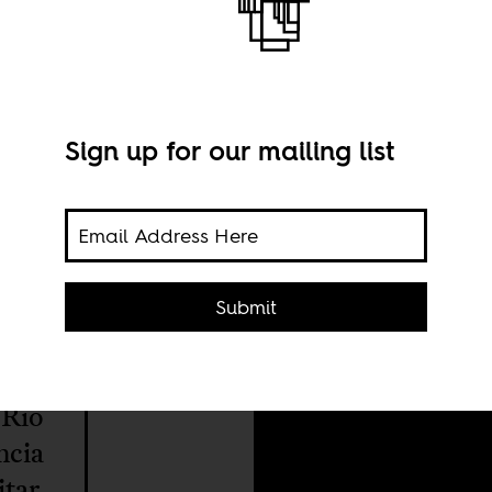
Sign up for our mailing list
Foto
Submit
a a
 Rio
ncia
itar