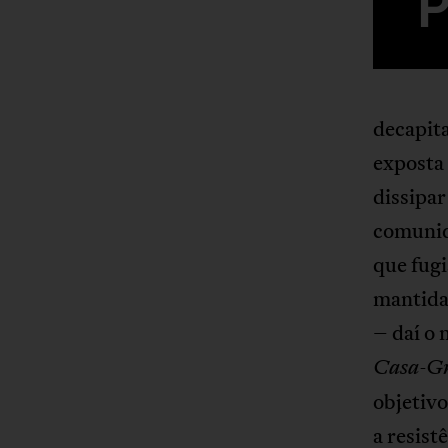
decapit
exposta 
dissipar
comunid
que fug
mantidas
– daí o 
Casa-Gr
objetivo
a resis