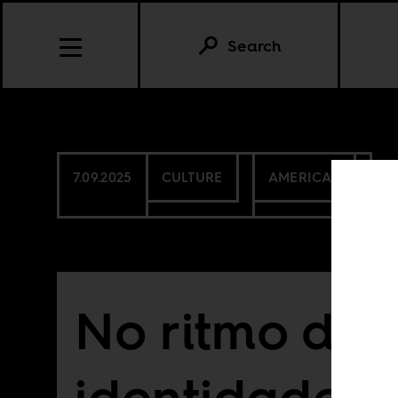
Search
7.09.2025
CULTURE
AMERICAS
No ritmo da
identidade b