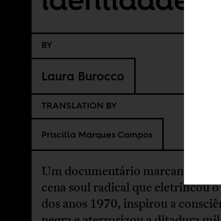
BY
Laura Burocco
TRANSLATION BY
Priscilla Marques Campos
Um documentário marcante revel
cena soul radical que eletrificou o
dos anos 1970, inspirou a consciê
negra e aterrorizou a ditadura mil