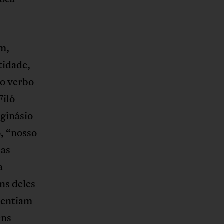
m,
tidade,
 o verbo
Filó
 ginásio
, “nosso
das
a
ns deles
sentiam
ens