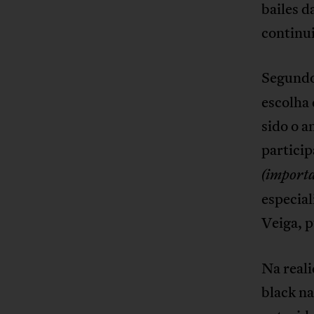
bailes d
continu
Segundo 
escolha
sido o a
partici
(importa
especial
Veiga, 
Na reali
black na