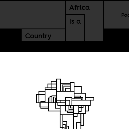
Africa
Po
Is a
Country
lack