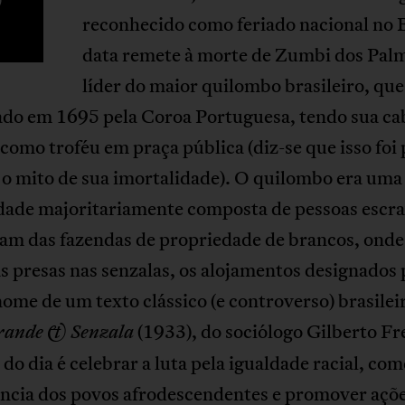
P
reconhecido como feriado nacional no B
data remete à morte de Zumbi dos Pal
líder do maior quilombo brasileiro, que
ado em 1695 pela Coroa Portuguesa, tendo sua ca
como troféu em praça pública (diz-se que isso foi 
 o mito de sua imortalidade). O quilombo era uma
ade majoritariamente composta de pessoas escra
iam das fazendas de propriedade de brancos, ond
 presas nas senzalas, os alojamentos designados 
nome de um texto clássico (e controverso) brasilei
(1933), do sociólogo Gilberto Fr
ande & Senzala
 do dia é celebrar a luta pela igualdade racial, c
tência dos povos afrodescendentes e promover açõ