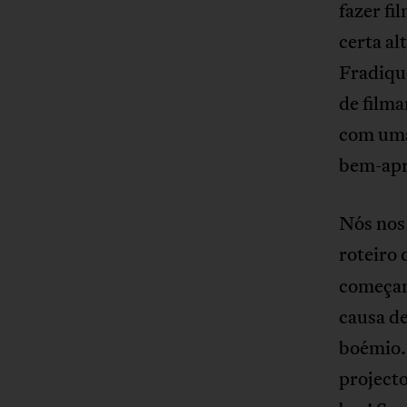
fazer f
certa al
Fradique
de filma
com uma
bem-apr
Nós nos
roteiro 
começam
causa de
boémio. 
project