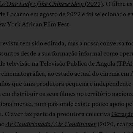
(2022)
. O filme e
ês/Our Lady of the Chinese Shop
 de Locarno em agosto de 2022 e foi selecionado e 
w York African Film Fest.
revista tem sido editada, mas a nossa conversa t
assuntos desde a sua formação informal como oper
e televisão na Televisão Publica de Angola (TPA),
 cinematográfica, ao estado actual do cinema em 
safios que uma produtora pequena e independente
 em distribuir os seus filmes no território nacional
ionalmente, num país onde existe pouco apoio pel
a. Claver faz parte da produtora colectiva
Geração
me
/
(2020, realiz
Ar Condicionado
Air Conditioner