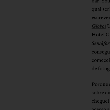
bar! So
qual ser
escrever
U
Globo!
Hotel G
Semáfor
consegui
comecei
de foto
Porque 
sobre ci
cheguei 
acesso a