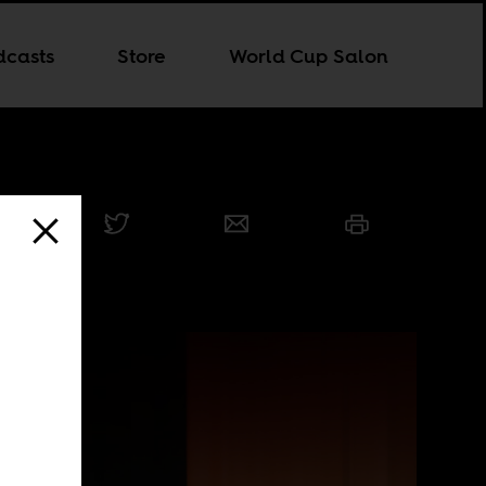
dcasts
Store
World Cup Salon