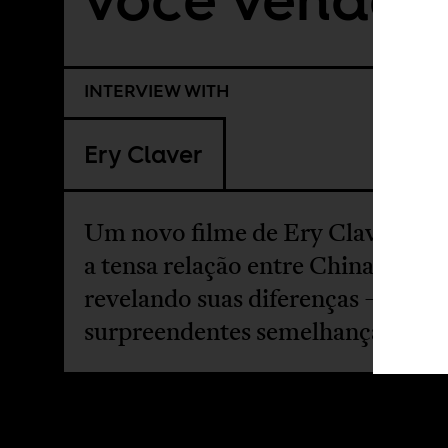
INTERVIEW WITH
Ery Claver
Um novo filme de Ery Claver inve
a tensa relação entre China e Ang
revelando suas diferenças — e
surpreendentes semelhanças.