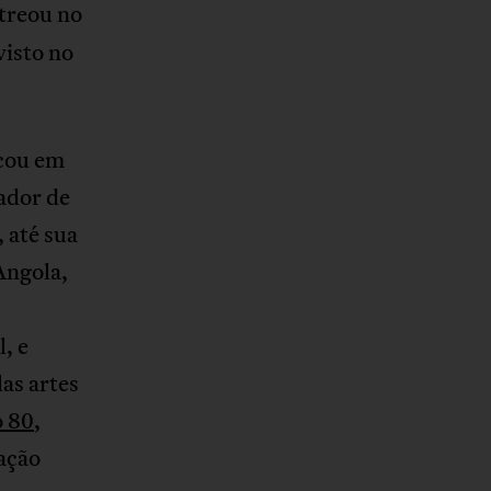
streou no
visto no
ocou em
ador de
 até sua
Angola,
, e
as artes
 80
,
ação