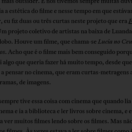
u mais outsider. E nós tivemos sempre muitas dúv
ia a estética do filme e nesse tempo em que estáv
, eu fiz duas ou três curtas neste projeto que era
F
m projeto coletivo de artistas na baixa de Luanda
lobo. Houve um filme, que chama-se
Lucia no Ce
. Acho que é o filme mais bem conseguido porq
os
 algo que queria fazer há muito tempo, desde que
 a pensar no cinema, que eram curtas-metragens a
gramas, de imagens.
sempre tive essa coisa com cinema que quando lia
nema e ia a biblioteca e ler livros sobre cinema, e 
a ver muitos filmes lendo sobre os filmes. Mas nã
os filmes. Às vezes estava a ler sobre filmes como