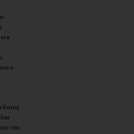
os
s
 era
o.
rou o
a forma
lhar
nca vou