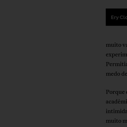
Ery Cl
muito v
experime
Permiti
medo de 
Porque 
académi
intimid
muito m