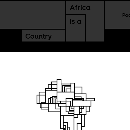
Africa
Po
Is a
Country
 o que