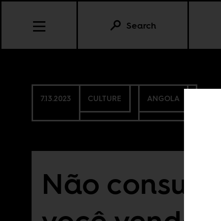
Search
7.13.2023
CULTURE
ANGOLA
Não consuma
você vende