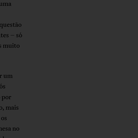
numa
 questão
tes – só
s muito
er um
ós
 por
o, mais
 os
mesa no