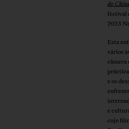
do Chin
festival
2023 Ne
Esta ent
vários 
câmera d
práctica
e os de
enfrenta
internac
e cultur
cujo fil