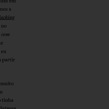
idas em
amos a
ucking
 no
u com
ue
 eu
 partir
 muito
eu
o tinha
.
Batman