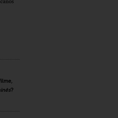
icanos
ilme,
inês
?