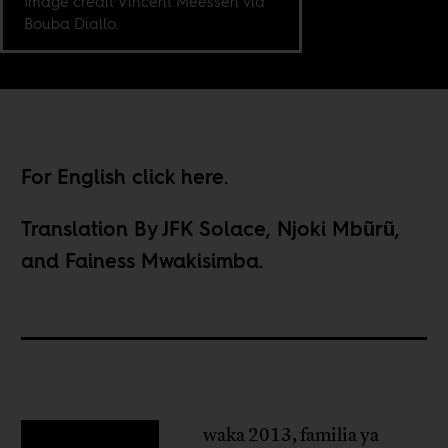
Image credit Vincent Meessen via
Bouba Diallo.
For English click
here
.
Translation By JFK Solace, Njoki Mbũrũ,
and Fainess Mwakisimba.
waka 2013, familia ya