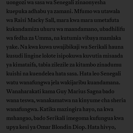
uongozi wa sasa wa Senegali zinaonyesha
kuepuka adhabu ya zamani. Mfumo wa utawala
wa Raisi Macky Sall, mara kwa mara umetafuta
kukandamiza uhuru wa maandamano, ubadhilifu
wa fedha za Umma, na kutumia vibaya mamlaka
yake. Na kwa kuwa uwajibikaji wa Serikali hauna
kusudi lingine lolote isipokuwa kuvutia misaada
ya kimataifa, tabia zilezile za kitambo zinadumu
kuishi na kuendelea hata sasa. Hata leo Senegali
watu wanafungwa jela wakijaribu kuandamana.
Wanaharakati kama Guy Marius Sagna bado
wana teswa, wanakamatwa na kinyume cha sheria
wanafungwa. Katika mazingira hayo, na kwa
mshangao, bado Serikali imegoma kufungua kwa
upya kesi ya Omar Blondin Diop. Hata hivyo,