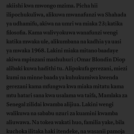
akiishi kwa mwongo mzima. Picha hii
ilipochukuliwa, alikuwa mwanafunzi wa Shahada
ya udhamifu, akiwa na umri wa miaka 23; katika
filosofia. Kama walivyokuwa wanafunzi wengi
katika mwaka ule, alikumbana na kadhia ya uasi
ya mwaka 1968. Lakini miaka mitano baadaye
akiwa mpinzani mashuhuri ; Omar Blondin Diop
alibaki kuwa hadithi tu. Alipokufa gerezani, miezi
kumi na minne baada ya kuhukumiwa kwenda
gerezani kama mfungwa kwa miaka mitatu kama
mtu hatari sana kwa usalama wa taifa, Mamlaka za
Senegal zilidai kwamba alijiua. Lakini wengi
walikuwa na sababu nzuri za kuamini kwamba
aliuwawa. Na tokea wakati huo, familia yake, bila
kuchoka ilitaka haki itendeke, na wasanii pamoja