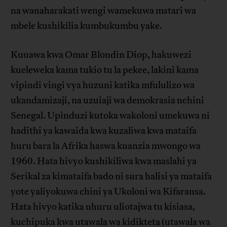
na wanaharakati wengi wamekuwa mstari wa
mbele kushikilia kumbukumbu yake.
Kuuawa kwa Omar Blondin Diop, hakuwezi
kueleweka kama tukio tu la pekee, lakini kama
vipindi vingi vya huzuni katika mfululizo wa
ukandamizaji, na uzuiaji wa demokrasia nchini
Senegal. Upinduzi kutoka wakoloni umekuwa ni
hadithi ya kawaida kwa kuzaliwa kwa mataifa
huru bara la Afrika haswa kuanzia mwongo wa
1960. Hata hivyo kushikiliwa kwa maslahi ya
Serikal za kimataifa bado ni sura halisi ya mataifa
yote yaliyokuwa chini ya Ukoloni wa Kifaransa.
Hata hivyo katika uhuru uliotajwa tu kisiasa,
kuchipuka kwa utawala wa kidikteta (utawala wa