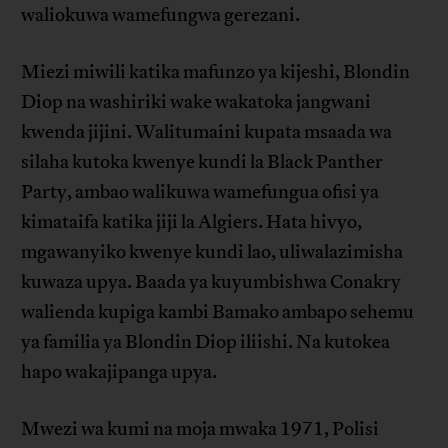
waliokuwa wamefungwa gerezani.
Miezi miwili katika mafunzo ya kijeshi, Blondin
Diop na washiriki wake wakatoka jangwani
kwenda jijini. Walitumaini kupata msaada wa
silaha kutoka kwenye kundi la Black Panther
Party, ambao walikuwa wamefungua ofisi ya
kimataifa katika jiji la Algiers. Hata hivyo,
mgawanyiko kwenye kundi lao, uliwalazimisha
kuwaza upya. Baada ya kuyumbishwa Conakry
walienda kupiga kambi Bamako ambapo sehemu
ya familia ya Blondin Diop iliishi. Na kutokea
hapo wakajipanga upya.
Mwezi wa kumi na moja mwaka 1971, Polisi