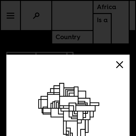
Africa
Is a
Country
6.17.2020
POLITICS
SENEGAL