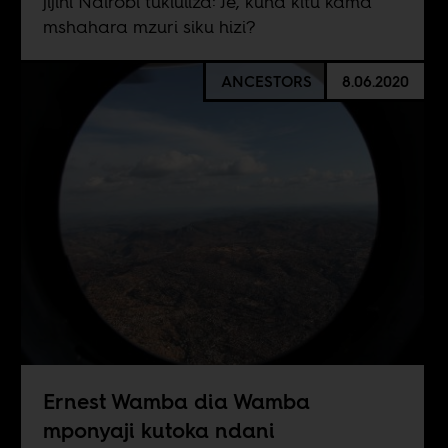
jijini Nairobi tukiuliza: Je, kuna kitu kama
mshahara mzuri siku hizi?
ANCESTORS
8.06.2020
Ernest Wamba dia Wamba
mponyaji kutoka ndani