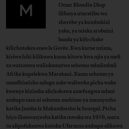
M
Omar Blondin Diop
ilifanya utaratibu wa
sherehe ya kumbukizi
yake, ya miaka arobaini
baada ya kifo chake
kilichotokea eneo la Gorée. Kwa karne nzima,
kisiwa hiki kilikuwa kama kitovu kwa njia ya meli
za watumwa waliokamatwa sehemu mbalimbali
Afrika kupelekwa Marekani. Kama sehemu ya
maadhimisho ndugu zake waliweka picha wake
kwenye kizimba alichokuwa amefungwa ndani
ambapo sasa ni sehemu muhimu ya maonyesho
katika Jumba la Makumbusho la Senegal. Picha
hiyo ilimwonyesha katika mwaka wa 1970, mara
tu alipofukuzwa kutoka Ufaransa ambapo alikuwa