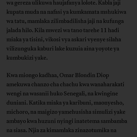
wa gereza ulikuwa haujafanya lolote. Kabla jaji
kupata muda na nafasi ya kumkamata mshukiwa
wa tatu, mamlaka zilimbadilisha jaji na kufunga
jalada hilo. Kila mwezi wa tano tarehe 11 hadi
miaka ya tisini, vikosi vya askari vyenye silaha
vilizunguka kaburi lake kuzuia aina yoyote ya
kumbukizi yake.
Kwa miongo kadhaa, Omar Blondin Diop
amekuwa chanzo cha chachu kwa wanaharakati
wengi na wasanii huko Senegali, na kwingine
duniani. Katika miaka ya karibuni, maonyesho,
michoro, na maigizo yamehusisha simulizi yake
ambayo kwa huzuni nyingi inatetema sambamba
na siasa. Njia za kimamlaka zinazotumika na