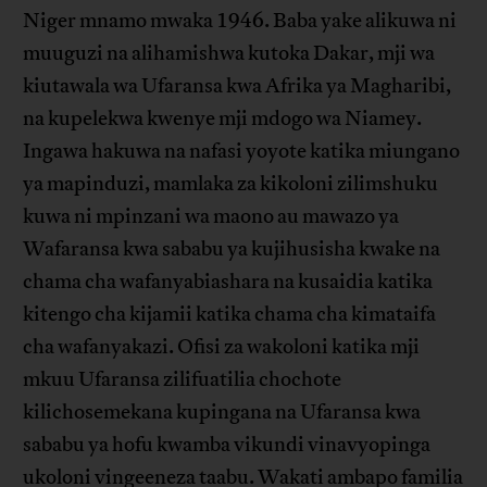
Niger mnamo mwaka 1946. Baba yake alikuwa ni
muuguzi na alihamishwa kutoka Dakar, mji wa
kiutawala wa Ufaransa kwa Afrika ya Magharibi,
na kupelekwa kwenye mji mdogo wa Niamey.
Ingawa hakuwa na nafasi yoyote katika miungano
ya mapinduzi, mamlaka za kikoloni zilimshuku
kuwa ni mpinzani wa maono au mawazo ya
Wafaransa kwa sababu ya kujihusisha kwake na
chama cha wafanyabiashara na kusaidia katika
kitengo cha kijamii katika chama cha kimataifa
cha wafanyakazi. Ofisi za wakoloni katika mji
mkuu Ufaransa zilifuatilia chochote
kilichosemekana kupingana na Ufaransa kwa
sababu ya hofu kwamba vikundi vinavyopinga
ukoloni vingeeneza taabu. Wakati ambapo familia