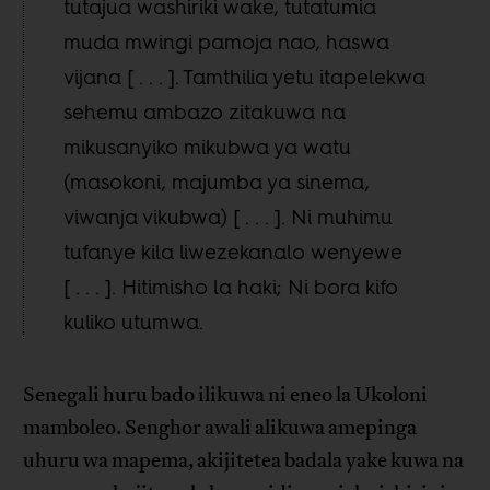
tutajua washiriki wake, tutatumia
muda mwingi pamoja nao, haswa
vijana [ . . . ]. Tamthilia yetu itapelekwa
sehemu ambazo zitakuwa na
mikusanyiko mikubwa ya watu
(masokoni, majumba ya sinema,
viwanja vikubwa) [ . . . ]. Ni muhimu
tufanye kila liwezekanalo wenyewe
[ . . . ]. Hitimisho la haki; Ni bora kifo
kuliko utumwa.
Senegali huru bado ilikuwa ni eneo la Ukoloni
mamboleo. Senghor awali alikuwa amepinga
uhuru wa mapema, akijitetea badala yake kuwa na