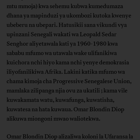
mtu mmoja) kwa sehemu kubwa kumedumaza
dhana ya mapinduzi ya ukombozi kutoka kwenye
ubeberu na ubepari. Hatusikii sana vikundi vya
upinzani Senegali wakati wa Leopald Sedar
Senghor aliyetawala kati ya 1960-1980 kwa
sababu mfumo wa utawala wake ulifanikiwa
kuichora nchi hiyo kama nchi yenye demokrasia
iliyofanilikiwa Afrika. Lakini katika mfumo wa
chama kimoja cha Progressive Senegalese Union,
mamlaka zilipanga njia ovu za ukatili ; kama vile
kuwakamata watu, kuwafunga, kuwatisha,
kuwatesa na hata kuwaua. Omar Blondin Diop
alikuwa miongoni mwao waliotekwa.
Omar Blondin Diop alizaliwa koloni la Ufaransa la