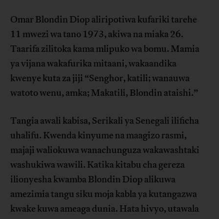
Omar Blondin Diop aliripotiwa kufariki tarehe
11 mwezi wa tano 1973, akiwa na miaka 26.
Taarifa zilitoka kama mlipuko wa bomu. Mamia
ya vijana wakafurika mitaani, wakaandika
kwenye kuta za jiji “Senghor, katili; wanauwa
watoto wenu, amka; Makatili, Blondin ataishi.”
Tangia awali kabisa, Serikali ya Senegali ilificha
uhalifu. Kwenda kinyume na maagizo rasmi,
majaji waliokuwa wanachunguza wakawashtaki
washukiwa wawili. Katika kitabu cha gereza
ilionyesha kwamba Blondin Diop alikuwa
amezimia tangu siku moja kabla ya kutangazwa
kwake kuwa ameaga dunia. Hata hivyo, utawala