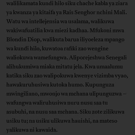
walilikamata kundi hilo siku chache kabla ya ziara
ya kwanza ya kitaifa ya Rais Senghor nchini Mali.
Watu wa intellejensia wa usalama, walikuwa
wakiwafuatilia kwa miezi kadhaa. Mfukoni mwa
Blondin Diop, walikuta barua iliyoeleza mpango
wa kundi hilo, kuwatoa rafiki zao wengine
waliokuwa wamefungwa. Aliporejeshwa Senegali
alihukumiwa miaka mitatu jela. Kwa umaalumu
katika siku zao walipokuwa kwenye vizimba vyao,
hawakuruhusiwa kutoka humo. Kupunguza
mwingiliano, mwonjo wa mchana ulipunguzwa –
wafungwa waliruhusiwa nuru nusu saa tu
asubuhi, na nusu saa mchana. Siku zote zilikuwa
usiku tu; na usiku ulikuwa hauishi, na mateso
yalikuwa ni kawaida.