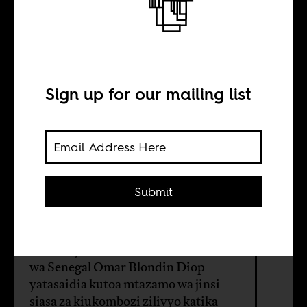
Kutafuta
mapinduzi
Senegal
Sign up for our mailing list
BY
Submit
Florian Bobin
Maisha ya mwanaharakati na msanii
wa Senegal Omar Blondin Diop
yatasaidia kutoa mtazamo wa jinsi
siasa za kiukombozi zilivyo katika