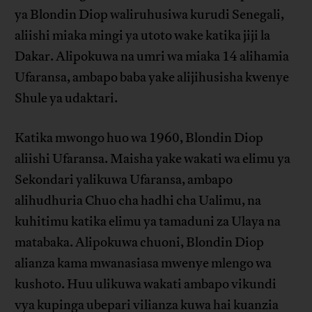
ya Blondin Diop waliruhusiwa kurudi Senegali,
aliishi miaka mingi ya utoto wake katika jiji la
Dakar. Alipokuwa na umri wa miaka 14 alihamia
Ufaransa, ambapo baba yake alijihusisha kwenye
Shule ya udaktari.
Katika mwongo huo wa 1960, Blondin Diop
aliishi Ufaransa. Maisha yake wakati wa elimu ya
Sekondari yalikuwa Ufaransa, ambapo
alihudhuria Chuo cha hadhi cha Ualimu, na
kuhitimu katika elimu ya tamaduni za Ulaya na
matabaka. Alipokuwa chuoni, Blondin Diop
alianza kama mwanasiasa mwenye mlengo wa
kushoto. Huu ulikuwa wakati ambapo vikundi
vya kupinga ubepari vilianza kuwa hai kuanzia