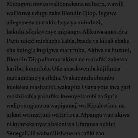
Miongoni mwao walioonekana na hatia, wawili
walikuwa ndugu zake Blondin Diop. Ingawa
aliegemeza matukio haya ya uoinduzi,
hakuhusika kwenye mipango. Alikuwa amerejea
Paris miezi michache kabla, baada ya kibali chake
cha kuingia kupigwa marufuku. Akiwa na huzuni,
Blondin Diop aliamua akiwa na marafiki zake wa
karibu, kuondoka Ufaransa kwenda kujifunza
mapambano ya silaha. Wakapanda chombo
kuelekea mashariki, wakapita Ulaya yote kwa gari
moshi kabla ya kufika kwenye kambi za Syria
walipoungana na wapiganaji wa Kipalestina, na
askari wa msituni wa Eritrea. Mpango wao ukiwa
ni kumteka nyara balozi wa Ufaransa nchini
Senegali, ili wabadilishane na rafiki zao