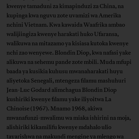
kwenye tamaduni za kimapinduzi za China, na
kupinga kwa nguvu zote uvamizi wa Amerika
nchini Vietnam. Kwa kawaida Waafrika ambao
walijiingiza kwenye harakati huko Ufaransa,
walikuwa na mitazamo ya kisiasa kutoka kwenye
nchi zao wenyewe. Blondin Diop, kwa nafasi yake
alikuwa na sehemu pande zote mbili. Muda mfupi
baada ya kusikia kuhusu mwanaharakati huyu
aliyetoka Senegali, mtengeza filamu mashuhuri
Jean-Luc Godard alimchagua Blondin Diop
kushiriki kwenye filamu yake iliyoitwa La
Chinoise (1967). Mnamo 1968, akiwa
mwanafunzi-mwalimu wa miaka ishirini na moja,
alishiriki kikamilifu kwenye mdahalo ulio
tayarishwa na makundi mengine ya mlengo wa