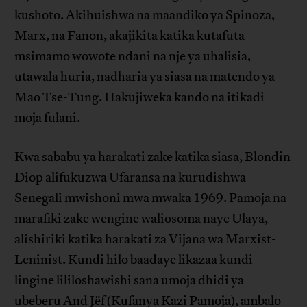
kushoto. Akihuishwa na maandiko ya Spinoza,
Marx, na Fanon, akajikita katika kutafuta
msimamo wowote ndani na nje ya uhalisia,
utawala huria, nadharia ya siasa na matendo ya
Mao Tse-Tung. Hakujiweka kando na itikadi
moja fulani.
Kwa sababu ya harakati zake katika siasa, Blondin
Diop alifukuzwa Ufaransa na kurudishwa
Senegali mwishoni mwa mwaka 1969. Pamoja na
marafiki zake wengine waliosoma naye Ulaya,
alishiriki katika harakati za Vijana wa Marxist-
Leninist. Kundi hilo baadaye likazaa kundi
lingine lililoshawishi sana umoja dhidi ya
ubeberu And Jëf (Kufanya Kazi Pamoja), ambalo