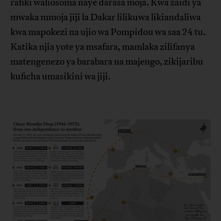
rafiki waliosoma naye darasa moja. Kwa zaidi ya
mwaka mmoja jiji la Dakar lilikuwa likiandaliwa
kwa mapokezi na ujio wa Pompidou wa saa 24 tu.
Katika njia yote ya msafara, mamlaka zilifanya
matengenezo ya barabara na majengo, zikijaribu
kuficha umasikini wa jiji.