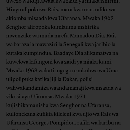
uwezo wa kujitawala kwa zaidi ya miaka ishirini.
Hivyo alipokuwa Rais, mara kwa mara alikuwa
akiomba misaada kwa Ufaransa. Mwaka 1962
Senghor aliropoka kumlaumu mshirika
mwenzake wa muda mrefu Mamadou Dia, Rais
wa baraza la mawaziri la Senegali kwa jaribio la
kutaka kumpindua. Baadaye Dia alikamatwa na
kuwekwa kifungoni kwa zaidi ya miaka kumi.
Mwaka 1968 wakati mgogoro mkubwa wa Uma
ulipolipuka katika jiji la Dakar, polisi
waliwakandamiza waandamanaji kwa msaada wa
vikosi vya Ufaransa. Mwaka 1971
kujishikamanisha kwa Senghor na Ufaransa,
kulionekana kufikia kileleni kwa ujio wa Rais wa
Ufaransa Georges Pompidou, rafiki wa karibu na