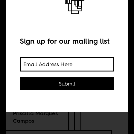
Quando Portugal
esquece
Sign up for our mailing list
BY
António Tomás
Submit
TRANSLATION BY
Priscilla Marques
Campos