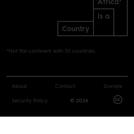
Africa*
Is a
Country
*Not the continent with 55 countries
About
Contact
Donate
Security Policy
© 2026