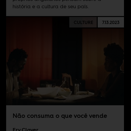
história e a cultura de seu país.
CULTURE
7.13.2023
Não consuma o que você vende
Ery Claver