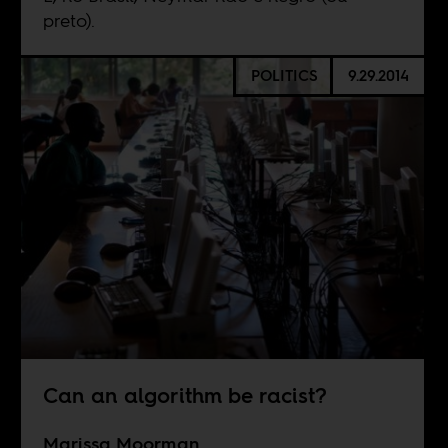
preto).
POLITICS
9.29.2014
Can an algorithm be racist?
Marissa Moorman