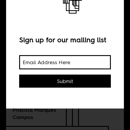
O Brasil é um
país africano
Sign up for our mailing list
BY
Ana Lucia Araujo
Submit
TRANSLATION BY
Priscilla Marques
Campos